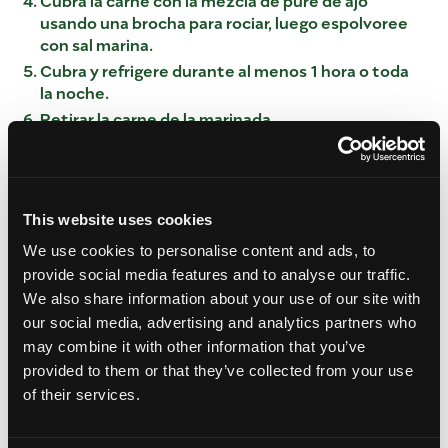
usando una brocha para rociar, luego espolvoree
con sal marina.
Cubra y refrigere durante al menos 1 hora o toda
la noche.
Retirar la carne de la marinada.
Caliente el aceite en una sartén de fondo grueso,
horno holandés o directamente en la olla a
presión a fuego medio alto.
Sea todos los trozos de carne en el aceite hasta
This website uses cookies
que se doren por todos lados (la carne se verá
We use cookies to personalise content and ads, to
bien cocida y comenzará a oler bien). Con unas
provide social media features and to analyse our traffic.
pinzas, retire la carne de la sartén y déjela a un
We also share information about your use of our site with
lado en una bandeja que recogerá cualquier
goteo.
our social media, advertising and analytics partners who
may combine it with other information that you’ve
Cuando toda la carne esté dorada, dejar reposar
unos 15 minutos en la bandeja.
provided to them or that they’ve collected from your use
of their services.
Agregue toda la grasa de la carne a la olla, junto
con las hojas de laurel mexicano, la pimienta de
Jamaica y las 2 tazas de agua.