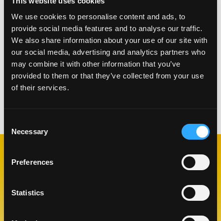
This website uses cookies
INSTRUCCIONES
We use cookies to personalise content and ads, to
Acomode las rebanadas de queso y mango en una
provide social media features and to analyse our traffic.
tortilla. Cubra con la segunda tortilla. Hornee a
We also share information about your use of our site with
350 grados F en una bandeja para hornear o en
our social media, advertising and analytics partners who
una sartén a fuego medio de 5 a 7 minutos hasta
may combine it with other information that you’ve
que el queso se derrita. Cortar en gajos. Sirva con
provided to them or that they’ve collected from your use
pico de gallo, guacamole o simple.
of their services.
Categorías:
Almuerzo y Cena
Consent
Necessary
Selection
Preferences
RECETAS
RELACIONADAS
Statistics
Like This Re