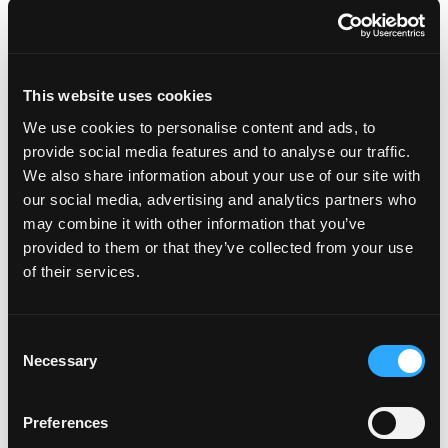
ajo, la sal y la pimienta.
Coloca los muslos de pollo en una bolsa Ziplock y
vierte la marinada con miel. Asegúrese de que
cada muslo de pollo esté cubierto
This website uses cookies
uniformemente y refrigere durante 3 a 6 horas.
We use cookies to personalise content and ads, to
Precaliente el horno a 400 grados. Coloque el
provide social media features and to analyse our traffic.
pollo con la piel hacia abajo en una sartén de
We also share information about your use of our site with
hierro fundido.
our social media, advertising and analytics partners who
Agregue una pequeña cantidad de la marinada a la
may combine it with other information that you’ve
sartén (suficiente para cubrir el fondo) y deseche
provided to them or that they’ve collected from your use
el resto.
of their services.
Hornear durante unos 25 minutos.
Voltea el pollo con la piel hacia arriba y agrega los
arándanos, el mango y el romero.
Consent
¡Hornea por 20 minutos adicionales y disfruta!
Necessary
Selection
Categorías:
Almuerzo y Cena
Preferences