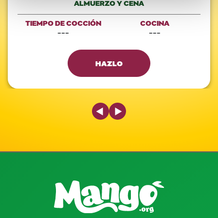
ALMUERZO Y CENA
TIEMPO DE COCCIÓN
COCINA
---
---
HAZLO
Previous Slide
Next Slide