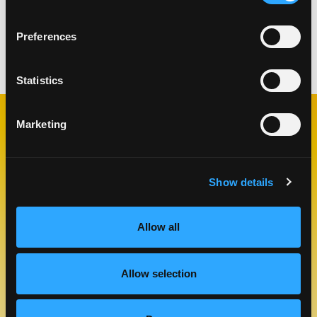
Sirva inmediatamente con aderezo de maní
picante al lado.
Preferences
Categorías:
Almuerzo y Cena
Statistics
Marketing
RECETAS
RELACIONADAS
Show details
Like This Re
Allow all
Allow selection