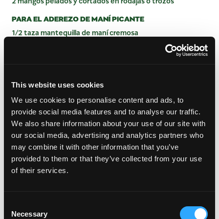
2 mangos pelados y cortados en rodajas o trozos
PARA EL ADEREZO DE MANÍ PICANTE
1/2 taza mantequilla de maní cremosa
2 dientes de ajo grandes
2 cucharada soy sauce
1/4 agua o más según sea necesario
2 cucharadita vinagre de vino de arroz
This website uses cookies
1/2 pulgada trozo de jengibre, pelado
We use cookies to personalise content and ads, to
1.5 cucharada Sriracha
provide social media features and to analyse our traffic.
We also share information about your use of our site with
our social media, advertising and analytics partners who
INSTRUCCIONES
may combine it with other information that you’ve
provided to them or that they’ve collected from your use
Combine todos los ingredientes de la ensalada en
of their services.
un tazón grande o colóquelos en una fuente para
servir.
Combina los ingredientes del aderezo en un
Consent
procesador de alimentos hasta que quede suave.
Necessary
Selection