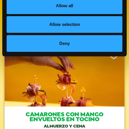
Allow all
RECETAS
RELACIONADAS
Allow selection
Deny
Like This Re
CAMARONES CON MANGO
ENVUELTOS EN TOCINO
ALMUERZO Y CENA