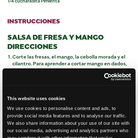
1/4 cucharadita Pimienta
INSTRUCCIONES
SALSA DE FRESA Y MANGO
DIRECCIONES
Corte las fresas, el mango, la cebolla morada y el
cilantro. Para aprender a cortar mango en dados,
¡mira este
tutorial
!
Añadir a un bol, mezclar y exprimir el jugo de lima
por encima.
Mezclar nuevamente y agregar sal y pimienta al
This website uses cookies
gusto.
Guardar en el frigorífico mientras se cocina el
We use cookies to personalise content and ads, to
pollo.
provide social media features and to analyse our traffic.
We also share information about your use of our site with
DIRECCIONES DE PECHUGA DE
our social media, advertising and analytics partners who
POLLO GLASEADA CON MIEL
may combine it with other information that you’ve