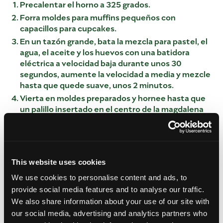
Precalentar el horno a 325 grados.
Forra moldes para muffins pequeños con
capacillos para cupcakes.
En un tazón grande, bata la mezcla para pastel, el
agua, el aceite y los huevos con una batidora
eléctrica a velocidad baja durante unos 30
segundos, aumente la velocidad a media y mezcle
hasta que quede suave, unos 2 minutos.
Vierta en moldes preparados y hornee hasta que
un palillo insertado en el centro de la magdalena
salga limpio, de 15 a 18 minutos.
Enfríe en moldes durante 5 minutos y luego enfríe
completamente sobre una rejilla.
PARA LA CREMA DE MANGO:
This website uses cookies
We use cookies to personalise content and ads, to
Haga puré un mango y medio cortado en cubitos
provide social media features and to analyse our traffic.
en un procesador de alimentos o licuadora hasta
We also share information about your use of our site with
que quede suave, reserve (rinda alrededor de ¾
de taza).
our social media, advertising and analytics partners who