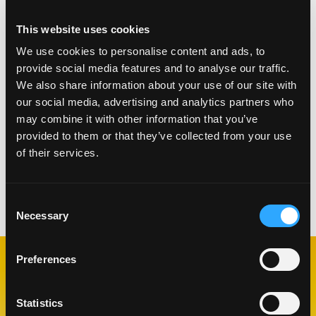
INSTRUCCIONES
This website uses cookies
We use cookies to personalise content and ads, to
Cubra dos vasos Collins con Tajin.
provide social media features and to analyse our traffic.
En una licuadora, agregue todos los ingredientes y
We also share information about your use of our site with
mezcle a baja velocidad hasta que la mezcla sea
our social media, advertising and analytics partners who
homogénea.
may combine it with other information that you’ve
Vierta (o cuele si lo prefiere) Mango Mary en un
provided to them or that they’ve collected from your use
vaso Collins con hielo. Adorne con carnes curadas
of their services.
y tallos de apio.
Categorías:
Bebidas
Consent
Necessary
Selection
Preferences
RECETAS
RELACIONADAS
Statistics