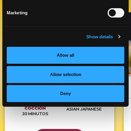
Marketing
Like This Recipe
Show details
Allow all
Allow selection
TÉ DE BURBUJAS DE MANGO
BEBIDAS
Deny
TIEMPO DE
COCINA
COCCIÓN
ASIAN JAPANESE
30 MINUTOS