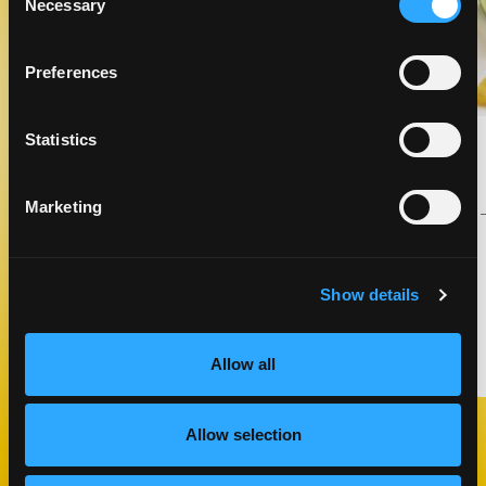
Necessary
Selection
Preferences
ENSALADA MASON JAR CON
Statistics
MANGO
ALMUERZO Y CENA
Marketing
TIEMPO DE
COCINA
COCCIÓN
---
---
Show details
HAZLO
Allow all
Previous Slide
Next Slide
Allow selection