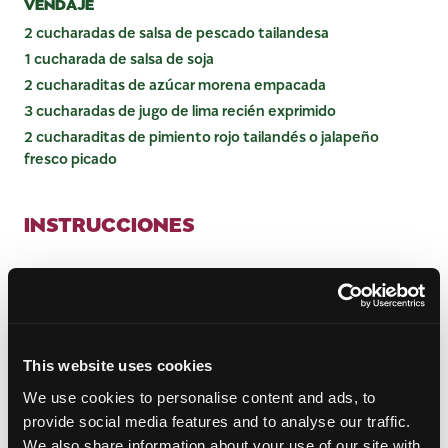
VENDAJE
2 cucharadas de salsa de pescado tailandesa
1 cucharada de salsa de soja
2 cucharaditas de azúcar morena empacada
3 cucharadas de jugo de lima recién exprimido
2 cucharaditas de pimiento rojo tailandés o jalapeño
fresco picado
INSTRUCCIONES
PARA PREPARAR EL CORDERO
En un procesador de alimentos, combine el ajo,
los tallos de cilantro, la sal, la pimienta y 2
cucharadas de aceite.
This website uses cookies
Extienda la pasta por ambos lados del cordero y
We use cookies to personalise content and ads, to
deje marinar durante ½ hora.
provide social media features and to analyse our traffic.
Caliente el aceite restante en una sartén grande
We also share information about your use of our site with