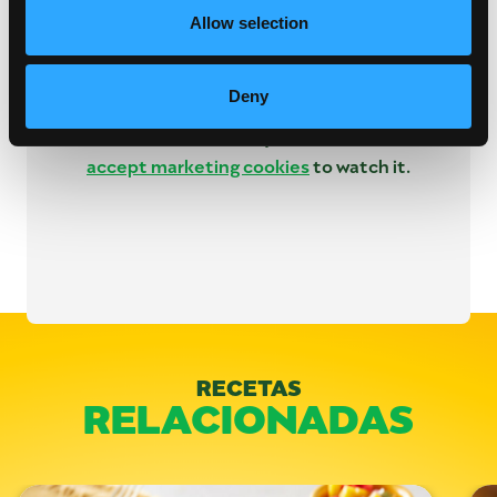
Allow selection
Deny
This video is hosted by YouTube. Please
accept marketing cookies
to watch it.
Categorías:
Almuerzo y Cena
RECETAS
RELACIONADAS