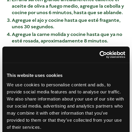
aceite de oliva a fuego medio, agregue la cebolla y
cocine por unos 6 minutos, hasta que se ablande.
Agregue el ajo y cocine hasta que esté fragante,
unos 30 segundos.
Agregue la carne molida y cocine hasta que ya no
esté rosada, aproximadamente 8 minutos.
Agregue la pasta de tomate, el comino, la canela,
la cayena y los tomates enlatados, cocine a fuego
lento durante unos 10 minutos hasta que espese.
Transfiere la mezcla de carne a un tazón grande.
Mezcle suavemente las aceitunas, el queso y el
This website uses cookies
mango cortado en cubitos.
We use cookies to personalise content and ads, to
Desenvuelve y desenrolla cada trozo de masa
provide social media features and to analyse our traffic.
para pastel, divídelo en 4 secciones.
We also share information about your use of our site with
Coloque aproximadamente ¼ de taza de relleno
our social media, advertising and analytics partners who
en el tercio inferior de cada pieza.
may combine it with other information that you’ve
Dobla la masa sobre el relleno y cierra los bordes
provided to them or that they’ve collected from your use
con los dedos o un tenedor.
of their services.
Bate el huevo y 1 cucharada de agua en un tazón