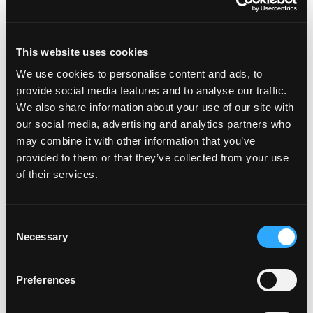
tazón y enfríe la salsa mientras prepara el resto
de la receta. (También puede preparar el teriyaki
con anticipación y refrigerarlo hasta servirlo). Si la
This website uses cookies
salsa se vuelve demasiado espesa después de
enfriarse, agregue una cantidad muy pequeña de
We use cookies to personalise content and ads, to
agua tibia poco a poco para volver a la
provide social media features and to analyse our traffic.
consistencia deseada.
We also share information about your use of our site with
Para las brochetas: Corta el mango en cubos
our social media, advertising and analytics partners who
grandes (más grandes que un dado) para que se
may combine it with other information that you’ve
enrosque en las brochetas. Pica el pimiento rojo,
provided to them or that they’ve collected from your use
el pimiento naranja, el calabacín y la cebolla roja
of their services.
en trozos grandes (puedes cortar la cebolla en
gajos y usar algunas capas al enhebrar). Ensarte
las verduras y los mangos en brochetas. Consejo:
Consent
Ensartamos nuestros mangos 2 trozos a la vez
Necessary
Selection
para que haya proporcionalmente más mango
que verduras por brocheta.
Coloca las brochetas en una bandeja y úntalas
Preferences
con el glaseado por un lado. Coloque las
brochetas en la parrilla, con el lado glaseado hacia