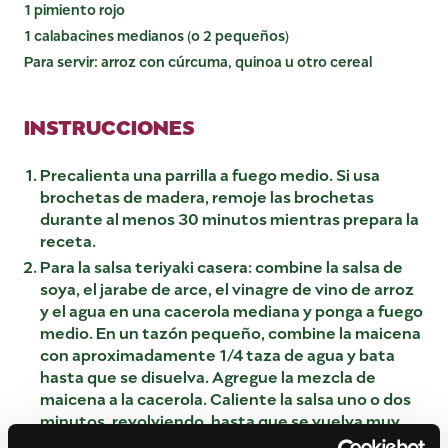
1 pimiento rojo
1 calabacines medianos (o 2 pequeños)
Para servir: arroz con cúrcuma, quinoa u otro cereal
INSTRUCCIONES
Precalienta una parrilla a fuego medio. Si usa
brochetas de madera, remoje las brochetas
durante al menos 30 minutos mientras prepara la
receta.
Para la salsa teriyaki casera: combine la salsa de
soya, el jarabe de arce, el vinagre de vino de arroz
y el agua en una cacerola mediana y ponga a fuego
medio. En un tazón pequeño, combine la maicena
con aproximadamente 1/4 taza de agua y bata
hasta que se disuelva. Agregue la mezcla de
maicena a la cacerola. Caliente la salsa uno o dos
minutos, revolviendo, hasta que se vuelva muy
espesa, suave y brillante. Retire la salsa a un