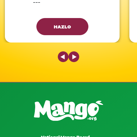
---
HAZLO
Previous Slide
Next Slide
National Mango Board