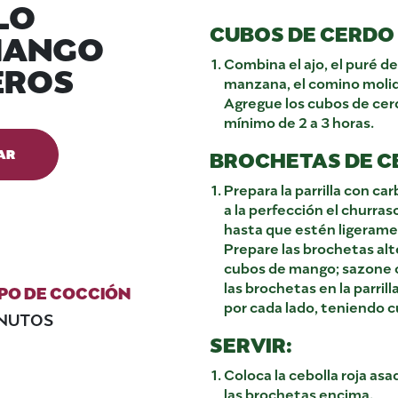
ILO
CUBOS DE CERDO
MANGO
Combina el ajo, el puré de
EROS
manzana, el comino molido
Agregue los cubos de cerd
mínimo de 2 a 3 horas.
AR
BROCHETAS DE C
Prepara la parrilla con ca
a la perfección el churras
hasta que estén ligeramen
Prepare las brochetas alt
cubos de mango; sazone c
las brochetas en la parril
PO DE COCCIÓN
por cada lado, teniendo 
INUTOS
SERVIR:
Coloca la cebolla roja as
las brochetas encima.