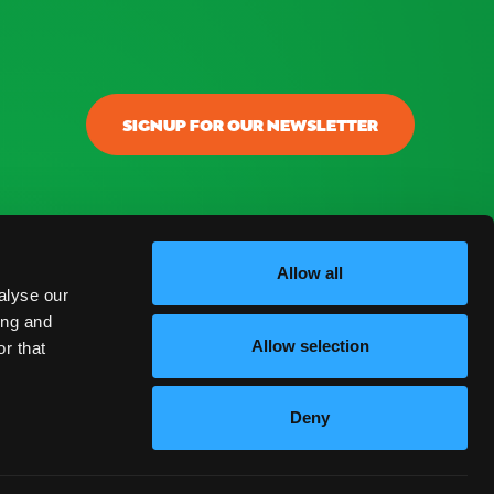
SIGNUP FOR OUR NEWSLETTER
onectar
ontacto
Allow all
alyse our
log
ing and
Allow selection
r that
reguntas Frecuentes
Deny
ESPAÑOL