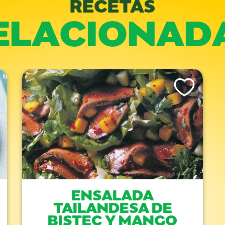
RECETAS
ELACIONAD
is Recipe
Like This Recipe
ENSALADA
TAILANDESA DE
BISTEC Y MANGO