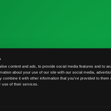
 la Industria
Recursos de Investigación
C
s
me de Cosecha
Nutrición y Salud
C
ise content and ads, to provide social media features and to an
veedores
Informe de Cosecha
B
rmation about your use of our site with our social media, advertis
 combine it with other information that you’ve provided to them o
Prácticas Postcosecha
P
 use of their services.
rvados.
Términos y Condiciones
Prácticas Postcosecha