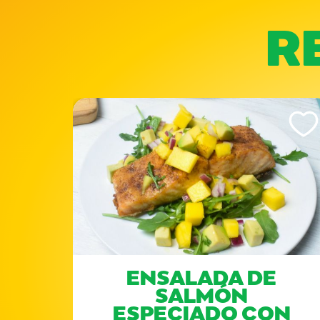
R
Like This Recipe
Like Th
AL
ENSALADA DE
Y
SALMÓN
ESPECIADO CON