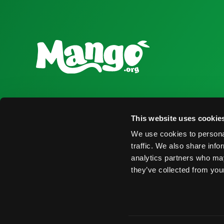
National Mango Board
Recursos para
This website uses cookie
Sobre NMB
Obtener Infor
We use cookies to personal
Destacados
Encontrar Pro
traffic. We also share info
analytics partners who may
Nominaciones
Eventos
they’ve collected from your
© 2026 National Mango Board. Todos los Derechos Rese