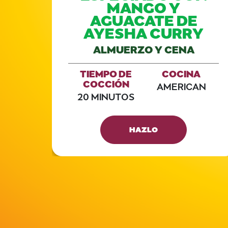
MANGO Y
AGUACATE DE
AYESHA CURRY
A
AN
ALMUERZO Y CENA
TIEMPO DE
COCINA
COCCIÓN
AMERICAN
20 MINUTOS
HAZLO