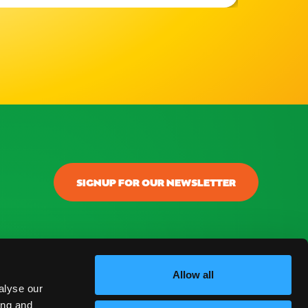
SIGNUP FOR OUR NEWSLETTER
onectar
ontacto
Allow all
alyse our
log
ing and