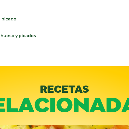
e picado
 hueso y picados
RECETAS
ELACIONAD