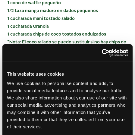
1 cono de waffle pequeño
1/2 taza mango maduro en dados pequeños
1 cucharada maní tostado salado
1 cucharada Granola
1 cucharada chips de coco tostados endulzados
*Nota: El coco rallado se puede sustituir si no hay chips de
coco tostado disponibles.
INSTRUCCIONES
This website uses cookies
En un tazón, combine el yogur y la miel.
We use cookies to personalise content and ads, to
Coloca una cucharada de mango en la base del
provide social media features and to analyse our traffic.
cono de waffle y luego cúbrelo con 1/4 taza de la
We also share information about your use of our site with
mezcla de yogur. Cubra el yogur con la mitad del
our social media, advertising and analytics partners who
mango restante, la mitad de los cacahuates, la
may combine it with other information that you’ve
mitad de la granola y la mitad de las chispas de
provided to them or that they’ve collected from your use
coco. Repita las capas con los ingredientes
of their services.
restantes y sirva.