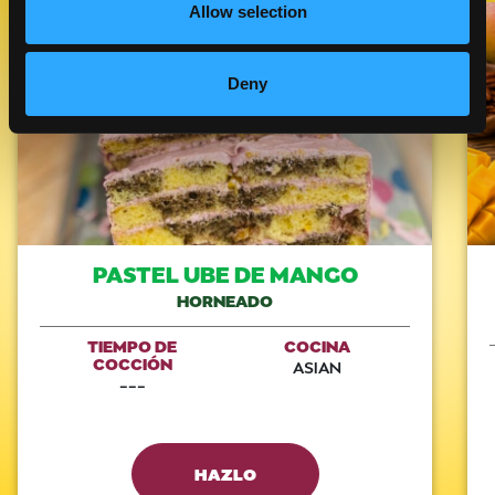
Allow selection
Like This Recipe
Deny
PASTEL UBE DE MANGO
HORNEADO
TIEMPO DE
COCINA
COCCIÓN
ASIAN
---
HAZLO