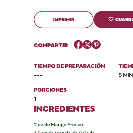
IMPRIMIR
GUARD
Facebook
Twitter
Pinterest
COMPARTIR
TIEMPO DE PREPARACIÓN
TIEM
---
5 MI
PORCIONES
1
INGREDIENTES
2 oz de Mango Fresco
1.5 oz de Mezcla de Colada