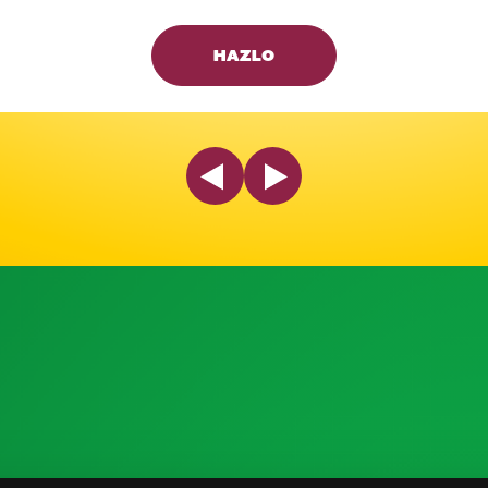
HAZLO
Previous Slide
Next Slide
 la Industria
Recursos de Investigación
C