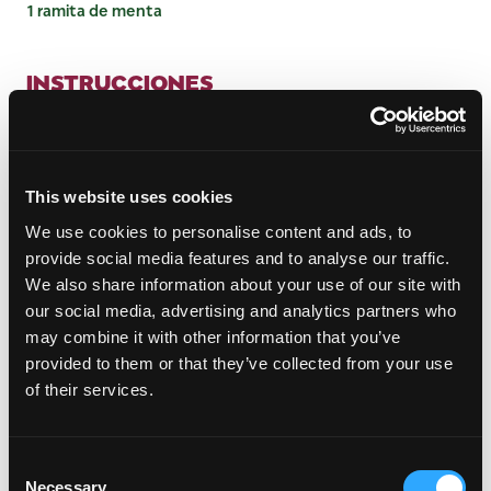
1 ramita de menta
INSTRUCCIONES
Mida todos los ingredientes en una lata para
agitar
Llenar con hielo y agitar
This website uses cookies
Cuela dos veces sobre un cubito de hielo grande
We use cookies to personalise content and ads, to
en un vaso Double Old Fashioned de 12 oz
provide social media features and to analyse our traffic.
Exprimir la piel de limón sobre la bebida y añadir
We also share information about your use of our site with
menta
our social media, advertising and analytics partners who
may combine it with other information that you’ve
provided to them or that they’ve collected from your use
of their services.
Consent
Necessary