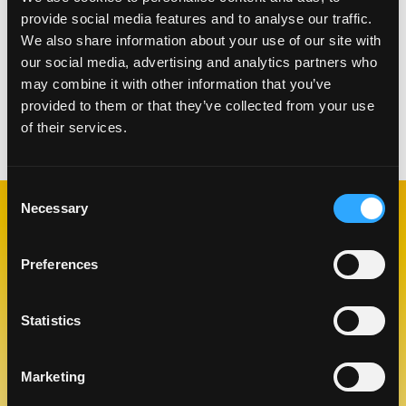
Envuelva 1 tira de mango alrededor de cada
provide social media features and to analyse our traffic.
rebanada de plátano.
We also share information about your use of our site with
Cubra cada plátano con varias frambuesas y sirva
our social media, advertising and analytics partners who
con la salsa de coco.
may combine it with other information that you’ve
provided to them or that they’ve collected from your use
of their services.
Categorías:
Bocadillos
,
Postres
Consent
Necessary
Selection
RECETAS
RELACIONADAS
Preferences
Statistics
Like This Re
Marketing