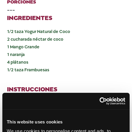
PORCIONES
---
INGREDIENTES
1/2 taza Yogur Natural de Coco
2 cucharada néctar de coco
1 Mango Grande
1 naranja
4 plátanos
1/2 taza Frambuesas
INSTRUCCIONES
En un tazón pequeño, mezcle el yogur de coco, el
jugo de naranja y el néctar de coco. Dejar de lado.
Corte los plátanos en trozos de 1 pulgada.
This website uses cookies
Con un pelador de verduras, corte el mango en
tiras de 1 pulgada.
We use cookies to personalise content and ads, to