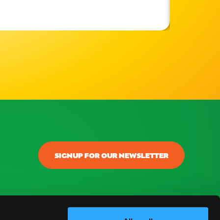
SIGNUP FOR OUR NEWSLETTER
onectar
ontacto