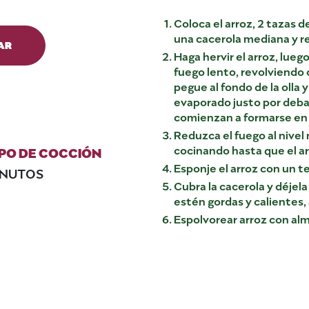
Coloca el arroz, 2 tazas de
una cacerola mediana y r
AR
Haga hervir el arroz, lueg
fuego lento, revolviendo 
pegue al fondo de la olla
evaporado justo por debaj
comienzan a formarse en l
Reduzca el fuego al nivel 
cocinando hasta que el ar
PO DE COCCIÓN
Esponje el arroz con un t
INUTOS
Cubra la cacerola y déjela
estén gordas y caliente
Espolvorear arroz con alm