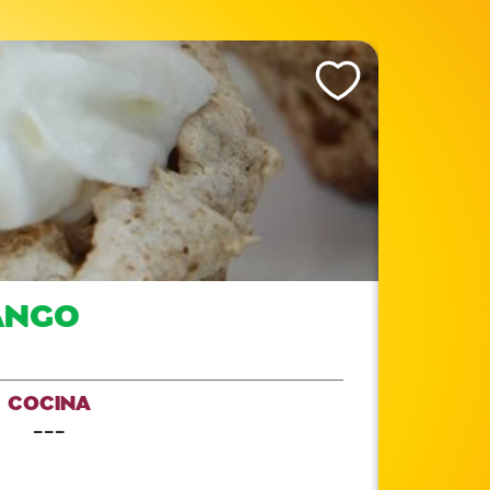
Like This Recipe
MANGO
COCINA
---