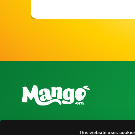
National Mango Board
Recursos para
This website uses cookie
Sobre NMB
Obtener Infor