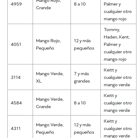
4959
8 a 10
Palmer y
Grande
cualquier otro
mango rojo
Tommy,
Haden, Kent,
Mango Rojo,
12 y más
4051
Palmer y
Pequeño
pequeños
cualquier otro
mango rojo
Keitt y
Mango Verde,
7 y más
3114
cualquier otro
XL
grandes
mango verde
Keitt y
Mango Verde,
4584
8 a 10
cualquier otro
Grande
mango verde
Keitt y
Mango Verde,
12 y más
4311
cualquier otro
Pequeño
pequeños
mango verde