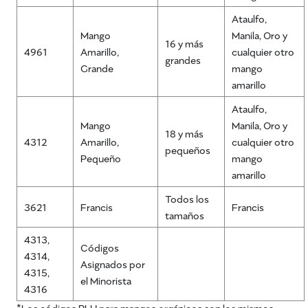
Ataulfo,
Mango
Manila, Oro y
16 y más
4961
Amarillo,
cualquier otro
grandes
Grande
mango
amarillo
Ataulfo,
Mango
Manila, Oro y
18 y más
4312
Amarillo,
cualquier otro
pequeños
Pequeño
mango
amarillo
Todos los
3621
Francis
Francis
tamaños
4313,
Códigos
4314,
Asignados por
4315,
el Minorista
4316
*Los códigos PLU para mangos orgánicos son los mismos