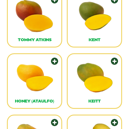
TOMMY ATKINS
KENT
HONEY (ATAULFO)
KEITT