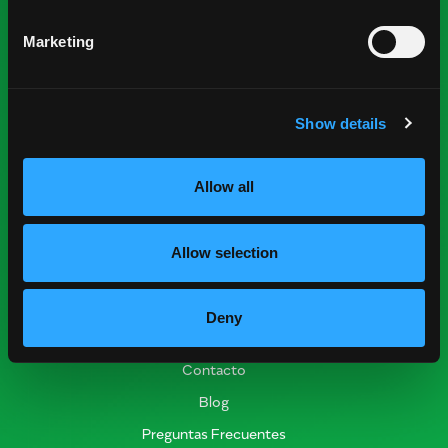
Nominaciones
Marketing
Recursos para la Industria
Obtener Informe de Cosecha
Show details
Encontrar Proveedores
Eventos
Allow all
Recursos de Investigación
Nutrición y Salud
Allow selection
Informe de Cosecha
Prácticas Postcosecha
Deny
Conectar
Contacto
Blog
Preguntas Frecuentes