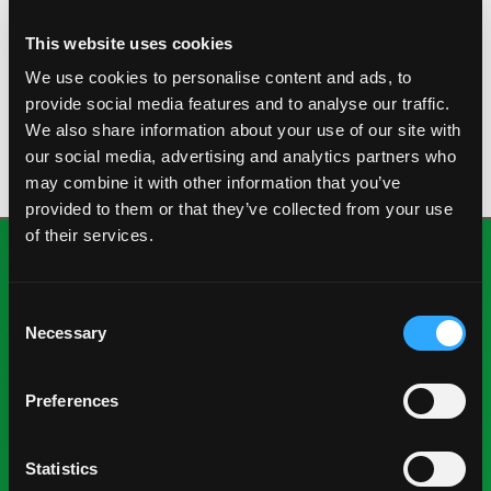
MANILA
This website uses cookies
Este mango dulce y sin fibras puede variar en color
We use cookies to personalise content and ads, to
desde naranja hasta amarillo o rosa, y tiene una
provide social media features and to analyse our traffic.
forma estrecha.
We also share information about your use of our site with
our social media, advertising and analytics partners who
may combine it with other information that you’ve
provided to them or that they’ve collected from your use
of their services.
Consent
Necessary
Selection
Preferences
National Mango Board
Sobre NMB
Statistics
Destacados