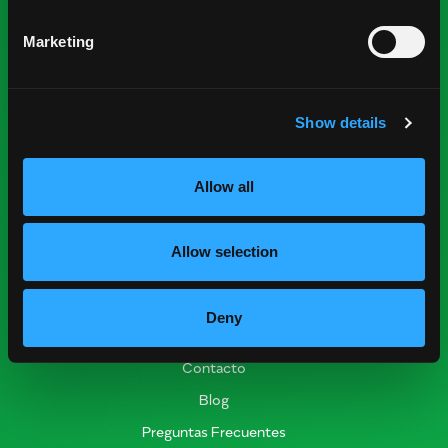
Nominaciones
Marketing
Recursos para la Industria
Obtener Informe de Cosecha
Show details
Encontrar Proveedores
Eventos
Allow all
Recursos de Investigación
Nutrición y Salud
Allow selection
Informe de Cosecha
Prácticas Postcosecha
Deny
Conectar
Contacto
Blog
Preguntas Frecuentes