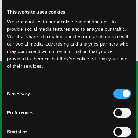
PALMER
This website uses cookies
Este mango de pulpa firme y sabor suave puede
We use cookies to personalise content and ads, to
variar en color desde morado hasta rojo y amarillo, y
provide social media features and to analyse our traffic.
tiene forma oblonga.
We also share information about your use of our site with
our social media, advertising and analytics partners who
may combine it with other information that you’ve
provided to them or that they’ve collected from your use
of their services.
Consent
Necessary
Selection
Preferences
National Mango Board
Sobre NMB
Statistics
Destacados