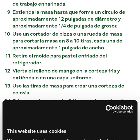
de trabajo enharinada.
Extienda la masa hasta que forme un círculo de
aproximadamente 12 pulgadas de diámetro y
aproximadamente 1/4 de pulgada de grosor.
Use un cortador de pizza o una rueda de masa
para cortar la masa en 8 a 10 tiras, cada una de
aproximadamente 1 pulgada de ancho.
Retire el molde para pastel enfriado del
refrigerador.
Vierta el relleno de mango en la corteza fría y
extiéndalo en una capa uniforme.
Use las tiras de masa para crear una corteza de
celosía
Primero coloque de 4 a 5 tiras paralelas a través
del pastel, con aproximadamente 1 pulgada de
espacio entre cada tira.
Dobla cada dos tiras hacia atrás, de modo que solo
se extiendan hasta la mitad del pastel.
This website uses cookies
Coloca una tira de masa transversalmente en el