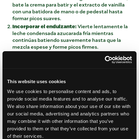
bate la crema para batir y el extracto de vainilla
con una batidora de mano o de pedestal hasta
formar picos suaves.
Incorporar el endulzante:
Vierte lentamente la
leche condensada azucarada fría mientras
continúas batiendo suavemente hasta que la
mezcla espese y forme picos firmes.
Preparar la base:
Coloca una sola capa de
galletas graham de miel enteras en el fondo de un
molde rectangular de vidrio de 8×11 pulgadas.
Rompe piezas para ajustarlas bien y cubrir los
espacios si es necesario.
This website uses cookies
Agregar capas de crema y fruta:
Extiende ⅓ de
We use cookies to personalise content and ads, to
la mezcla de crema batida uniformemente sobre
provide social media features and to analyse our traffic.
la base de galletas graham. Acomoda una
We also share information about your use of our site with
generosa capa de rebanadas delgadas de mango
our social media, advertising and analytics partners who
Ataulfo sobre la crema.
may combine it with other information that you’ve
Repetir las capas:
Coloca una segunda capa de
provided to them or that they’ve collected from your use
galletas graham, seguida de otra capa de crema y
of their services.
rebanadas de mango. Repite para una tercera