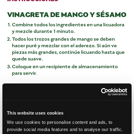
VINAGRETA DE MANGO Y SÉSAMO
Combine todos los ingredientes en una licuadora
y mezcle durante 1 minuto.
Todos los trozos grandes de mango se deben
hacer puré y mezclar con el aderezo. Si aún ve
piezas más grandes, continúe licuando hasta que
quede suave.
Coloque en un recipiente de almacenamiento
para servir.
ENSALADA DE FIDEOS CON
MANGO
En un tazón grande, agregue el mango, el repollo,
los pimientos rojos, las verduras para ensalada y
This website uses cookies
las espirales/fideos de mango.
We use cookies to personalise content and ads, to
Sirva el aderezo alrededor del exterior del tazón y
provide social media features and to analyse our traffic.
mezcle la mezcla de ensalada con el aderezo.