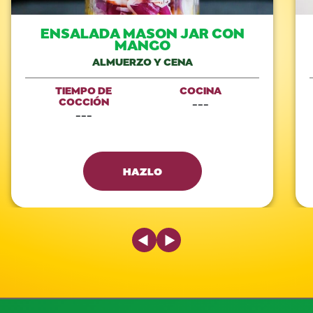
ENSALADA MASON JAR CON
MANGO
ALMUERZO Y CENA
TIEMPO DE
COCINA
COCCIÓN
---
---
HAZLO
Previous Slide
Next Slide