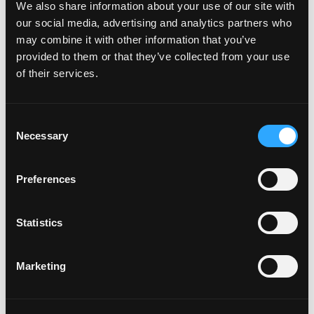
We also share information about your use of our site with
Para emplatar con pinzas, gire una porción de la
our social media, advertising and analytics partners who
mezcla sobre las pinzas para asegurarse de que
may combine it with other information that you’ve
todos los ingredientes estén presentes. Colocar
provided to them or that they’ve collected from your use
en el centro del plato.
of their services.
Cubra con la mezcla de semillas de sésamo y las
cebollas verdes.
RECETAS
Consent
Necessary
Selection
Preferences
Statistics
This video is hosted by YouTube. Please
Marketing
accept marketing cookies
to watch it.