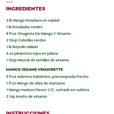
---
INGREDIENTES
3 lb Mango inmaduro en espiral
1 lb Ensaladas verdes
8 fl oz Vinagreta De Mango Y Sésamo
2 tbsp Cebollas verdes
1 lb Repollo rallado
4 oz pimientos rojos en juliana
1 tbsp Mezcla de semillas de sésamo
MANGO SESAME VINAIGRETTE
9 fl oz Aderezo balsámico, precomprado/hecho
1 fl oz Mango de sidra de manzana
1 Mango maduro fresco 1/2", cortado en cubitos
2 tsp Aceite de sésamo
INSTRUCCIONES