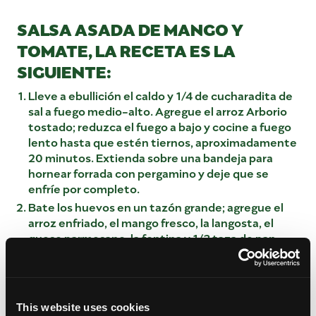
SALSA ASADA DE MANGO Y
TOMATE, LA RECETA ES LA
SIGUIENTE:
Lleve a ebullición el caldo y 1/4 de cucharadita de
sal a fuego medio-alto. Agregue el arroz Arborio
tostado; reduzca el fuego a bajo y cocine a fuego
lento hasta que estén tiernos, aproximadamente
20 minutos. Extienda sobre una bandeja para
hornear forrada con pergamino y deje que se
enfríe por completo.
Bate los huevos en un tazón grande; agregue el
arroz enfriado, el mango fresco, la langosta, el
queso parmesano, la fontina y 1/3 taza de pan
rallado. Sazone esta mezcla con sal, al gusto.
Forme con la mezcla 10 bolas de 1-1/2 pulgadas
(alrededor de 1-1/2 onzas cada una).
Pon el resto del pan rallado en un recipiente poco
This website uses cookies