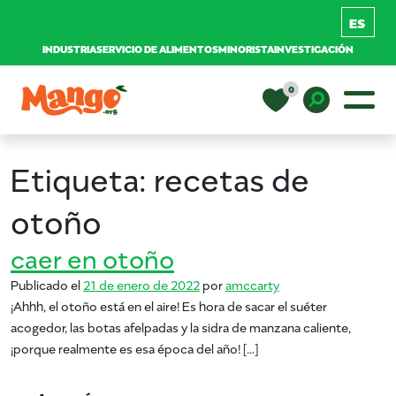
INDUSTRIA
SERVICIO DE ALIMENTOS
MINORISTA
INVESTIGACIÓN
Saltar al contenido
0
Navegación principal
EDUCACIÓN
Toggle D
Etiqueta:
recetas de
RECETAS
otoño
caer en otoño
NUTRICIÓN
Publicado el
21 de enero de 2022
por
amccarty
¡Ahhh, el otoño está en el aire! Es hora de sacar el suéter
COMPRAR MANGOS
acogedor, las botas afelpadas y la sidra de manzana caliente,
¡porque realmente es esa época del año! […]
from caer en otoño