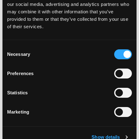
our social media, advertising and analytics partners who
may combine it with other information that you’ve
provided to them or that they’ve collected from your use
of their services.
¡Las hojas están cayendo y el mango está llamando! Hemos
llegado al final del verano y nos estamos preparando para días
más cortos, noches más largas, temperaturas más frescas y, […]
Consent
Necessary
Selection
from Es hora de enamorarse del mango
Leer más…
Preferences
Publicado en
Recetas destacadas
Etiquetado como
recetas de
en Es hora de enamorarse del mango
otoño
Deja un comentario
CONTÁCTENOS
Statistics
3101 Maguire Blvd, Suite 111,
Orlando, FL 32803
Marketing
info@www.mango.org
407-629-7318
Show details