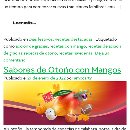
un tiempo para comenzar nuevas tradiciones familiares con […]
from Recetas de Acción de Gracias
Leer más…
Publicado en
Días festivos
,
Recetas destacadas
Etiquetado
como
acción de gracias
,
recetas con mango
,
recetas de acción
de gracias
,
recetas de otoño
,
recetas navideñas
Deja un
en Recetas de Acción de Gracias
comentario
Sabores de Otoño con Mangos
Publicado el
21 de enero de 2022
por
amccarty
Ah, otoño… la temporada de especias de calabaza, botas, sidra de