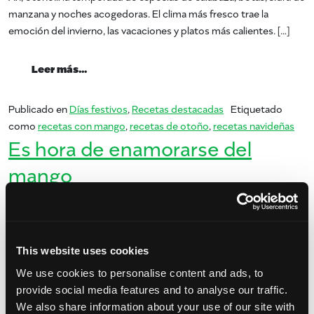
manzana y noches acogedoras. El clima más fresco trae la
emoción del invierno, las vacaciones y platos más calientes. […]
from Sabores de Otoño con Mangos
Leer más…
Publicado en
Días festivos
,
Recetas destacadas
Etiquetado
como
recetas con mango
,
recetas de otoño
,
recetas navideñas
Es hora de enamorarse del
mango
Publicado el
21 de enero de 2022
por
amccarty
This website uses cookies
We use cookies to personalise content and ads, to
provide social media features and to analyse our traffic.
We also share information about your use of our site with