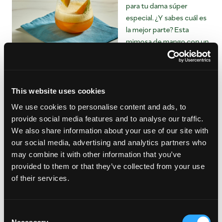
para tu dama súper
especial. ¿Y sabes cuál es
la mejor parte? Esta
mimosa de mango con un
toque marroquí es fácil de
preparar con solo cuatro
ingredientes.
This website uses cookies
We use cookies to personalise content and ads, to
provide social media features and to analyse our traffic.
We also share information about your use of our site with
our social media, advertising and analytics partners who
may combine it with other information that you’ve
provided to them or that they’ve collected from your use
Mire al Chef Jason Hernandez mostrarnos cómo darle a dos
of their services.
de sus recetas favoritas un delicioso Mangover para el Día de
la Madre.
Consent
Tostada francesa de mango con sirope de arce y mango