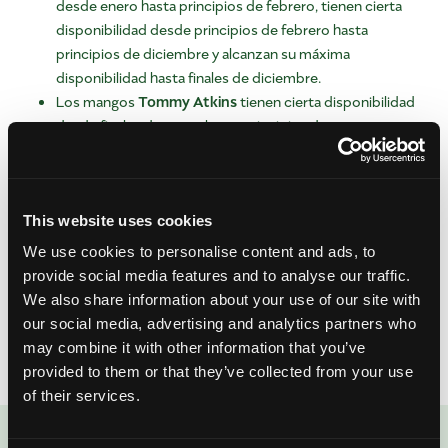
desde enero hasta principios de febrero, tienen cierta
disponibilidad desde principios de febrero hasta
principios de diciembre y alcanzan su máxima
disponibilidad hasta finales de diciembre.
Los mangos
Tommy Atkins
tienen cierta disponibilidad
desde finales de enero hasta principios de marzo,
alcanzan su máxima disponibilidad desde principios de
marzo hasta mediados de julio, tienen cierta
disponibilidad desde mediados de julio hasta diciembre.
This website uses cookies
Si tiene un favorito, esta práctica tabla lo ayudará a identificar
We use cookies to personalise content and ads, to
cuándo estará disponible esa variedad. ¿Busca más
provide social media features and to analyse our traffic.
información sobre cada tipo? ¡No busque más allá de nuestra
We also share information about your use of our site with
página Variedades y disponibilidad
que describe dónde se
our social media, advertising and analytics partners who
cultiva cada tipo, sus propiedades únicas y más!
may combine it with other information that you’ve
provided to them or that they’ve collected from your use
of their services.