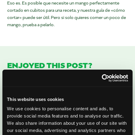
Eso es. Es posible que necesite un mango perfectamente
cortado en cubitos para una receta, y nuestra guía de «cómo
cortar» puede ser útil. Pero si solo quieres comer un poco de
mango, prueba a pelarlo.
ENJOYED THIS POST?
There’s More Where
That Came From
This website uses cookies
Sign up for our newsletter to get fresh
We use cookies to personalise content and ads, to
mango ideas, recipes, and inspiration
provide social media features and to analyse our traffic.
We also share information about your use of our site with
delivered directly to you.
our social media, advertising and analytics partners who