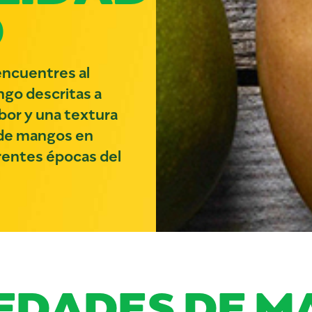
O
encuentres al
ngo descritas a
bor y una textura
s de mangos en
rentes épocas del
EDADES DE 