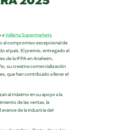
o a
Vallarta Supermarkets
to al compromiso excepcional de
o el país. El premio, entregado el
les de la IFPA en Anaheim,
ño, su creativa comercialización
, que han contribuido a llevar el
zan al máximo en su apoyo a la
miento de las ventas, la
avance de la industria del
 y hortalizas. Tanto el tonelaje