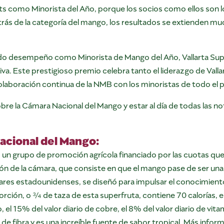
ts como Minorista del Año, porque los socios como ellos son
rás de la categoría del mango, los resultados se extienden muc
do desempeño como Minorista de Mango del Año, Vallarta Sup
 Este prestigioso premio celebra tanto el liderazgo de Valla
aboración continua de la NMB con los minoristas de todo el p
re la Cámara Nacional del Mango y estar al día de todas las no
acional del Mango:
un grupo de promoción agrícola financiado por las cuotas que
ón de la cámara, que consiste en que el mango pase de ser una
ares estadounidenses, se diseñó para impulsar el conocimient
ión, o ¾ de taza de esta superfruta, contiene 70 calorías, el 
o, el 15% del valor diario de cobre, el 8% del valor diario de vita
o de fibra y es una increíble fuente de sabor tropical. Más info