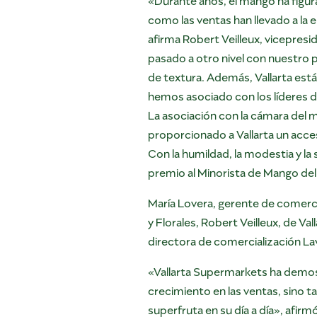
como las ventas han llevado a la
afirma Robert Veilleux, vicepresi
pasado a otro nivel con nuestro 
de textura. Además, Vallarta est
hemos asociado con los líderes de 
La asociación con la cámara del 
proporcionado a Vallarta un acces
Con la humildad, la modestia y la
premio al Minorista de Mango de
María Lovera, gerente de comerci
y Florales, Robert Veilleux, de V
directora de comercialización La
«Vallarta Supermarkets ha demos
crecimiento en las ventas, sino t
superfruta en su día a día», afi