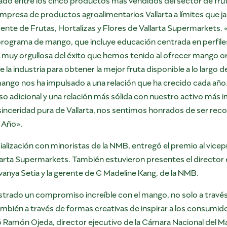
 empresa de productos agroalimentarios Vallarta a límites que
dente de Frutas, Hortalizas y Flores de Vallarta Supermarkets.
programa de mango, que incluye educación centrada en perfiles
á muy orgullosa del éxito que hemos tenido al ofrecer mango o
la industria para obtener la mejor fruta disponible a lo largo d
mango nos ha impulsado a una relación que ha crecido cada año.
o adicional y una relación más sólida con nuestro activo más im
 sinceridad pura de Vallarta, nos sentimos honrados de ser reco
l Año».
alización con minoristas de la NMB, entregó el premio al vic
allarta Supermarkets. También estuvieron presentes el director
vanya Setia y la gerente de
C
Madeline Kang, de la NMB.
trado un compromiso increíble con el mango, no solo a travé
ambién a través de formas creativas de inspirar a los consumidor
rmó Ramón Ojeda, director ejecutivo de la Cámara Nacional del