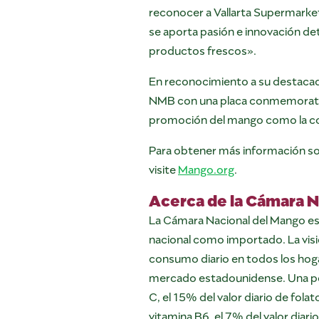
reconocer a Vallarta Supermarke
se aporta pasión e innovación det
productos frescos».
En reconocimiento a su destaca
NMB con una placa conmemorativa.
promoción del mango como la col
Para obtener más información sob
visite
Mango.org
.
Acerca de la Cámara N
La Cámara Nacional del Mango es 
nacional como importado. La visi
consumo diario en todos los hog
mercado estadounidense. Una porc
C, el 15% del valor diario de folat
vitamina B6, el 7% del valor diari