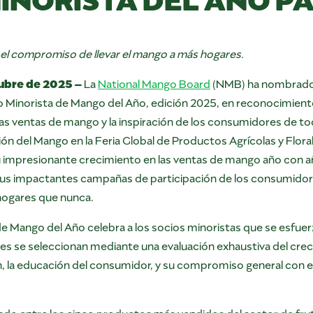
y el compromiso
de
llevar el mango a más hogares
.
ubre de 2025 –
La
National Mango Board
(NMB) ha nombrad
o Minorista de Mango del Año, edición 2025, en reconocimien
s ventas de mango y la inspiración de los consumidores de tod
ón del Mango en la Feria Global de Productos Agrícolas y Flora
 su impresionante crecimiento en las ventas de mango año con a
 sus impactantes campañas de participación de los consumidores
hogares que nunca.
de Mango del Año celebra a los socios minoristas que se esfuer
es se seleccionan mediante una evaluación exhaustiva del creci
n, la educación del consumidor, y su compromiso general con el 
do entre los cinco productos más vendidos del sector de frutas