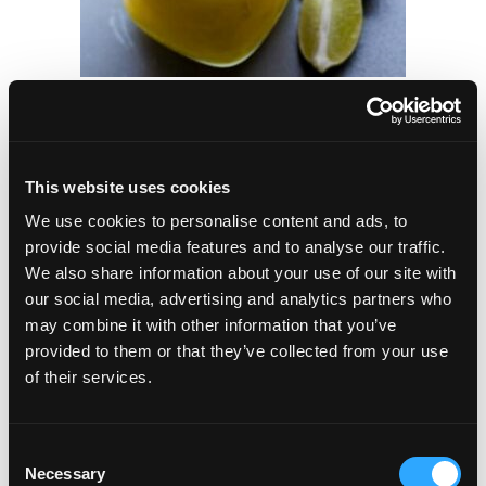
¡Esta lima ácida hecha con unos pocos ingredientes simples
es fácil de preparar y deliciosa para que todos la disfruten!
Dos a cóctel sin alcohol de
This website uses cookies
We use cookies to personalise content and ads, to
mango
provide social media features and to analyse our traffic.
We also share information about your use of our site with
our social media, advertising and analytics partners who
may combine it with other information that you’ve
provided to them or that they’ve collected from your use
of their services.
Consent
Necessary
Selection