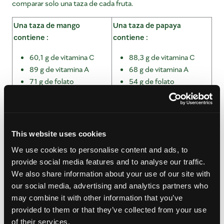
comparar solo una taza de cada fruta.
Una taza de mango
Una taza de papaya
contiene :
contiene :
60,1 g de vitamina C
88,3 g de vitamina C
89 g de vitamina A
68 g de vitamina A
71 g de folato
54 g de folato
2,6 g de fibra
2,5 g de fibra
Información del
Departamento de Agricultura de los Estados
Unidos
.
This website uses cookies
We use cookies to personalise content and ads, to
provide social media features and to analyse our traffic.
Si bien ambas frutas son únicas y deliciosas por sí mismas,
We also share information about your use of our site with
también saben muy bien juntas. Pruebe nuestra
ensalada de
our social media, advertising and analytics partners who
mango y papaya verde
para un uso innovador de la papaya en
may combine it with other information that you’ve
su forma «verde» o inmadura.
provided to them or that they’ve collected from your use
of their services.