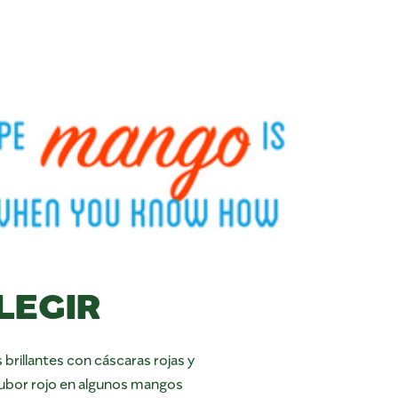
LEGIR
brillantes con cáscaras rojas y
 rubor rojo en algunos mangos