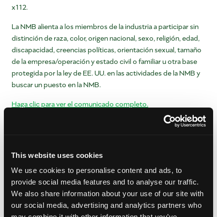
x112.
La NMB alienta a los miembros de la industria a participar sin
distinción de raza, color, origen nacional, sexo, religión, edad,
discapacidad, creencias políticas, orientación sexual, tamaño
de la empresa/operación y estado civil o familiar u otra base
protegida por la ley de EE. UU. en las actividades de la NMB y
buscar un puesto en la NMB.
Haga clic para ver el comunicado completo.
Acerca de la Junta Nacional del Mango
La
Junta Nacional del Mango
es un grupo de promoción de la
agricultura respaldado por evaluaciones de mangos
This website uses cookies
congelados tanto nacionales como importados. La visión de
We use cookies to personalise content and ads, to
la junta, que el mango pase de ser una fruta exótica a una
provide social media features and to analyse our traffic.
necesidad diaria en todos los hogares de los EE. UU., fue
We also share information about your use of our site with
diseñada para generar conciencia y consumo de mango en el
our social media, advertising and analytics partners who
mercado de los EE. UU. Una taza de la superfruta mango
may combine it with other information that you’ve