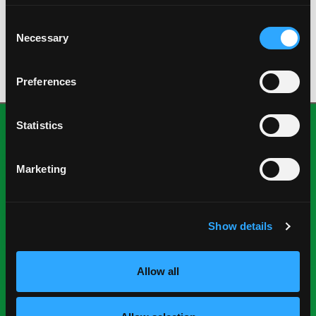
PORCIONES
Consent
---
Necessary
Selection
Preferences
Statistics
Marketing
Show details
National Mango Board
Sobre NMB
Allow all
Destacados
Nominaciones