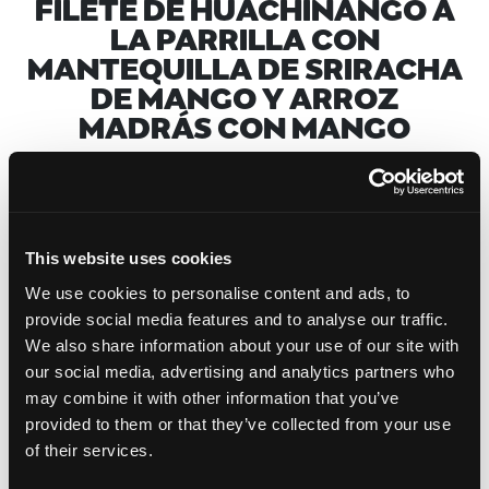
FILETE DE HUACHINANGO A
LA PARRILLA CON
MANTEQUILLA DE SRIRACHA
DE MANGO Y ARROZ
MADRÁS CON MANGO
IMPRIMIR
GUARDAR
This website uses cookies
COMPARTIR
Facebook
Twitter
Pinterest
We use cookies to personalise content and ads, to
provide social media features and to analyse our traffic.
We also share information about your use of our site with
our social media, advertising and analytics partners who
may combine it with other information that you’ve
TIEMPO DE
TIEMPO DE COCCIÓN
provided to them or that they’ve collected from your use
PREPARACIÓN
---
of their services.
---