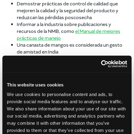
Demostrar prácticas de control de calidad que
mejoren la calidad y la seguridad del producto y
reduzcan las pérdidas poscosecha
Informar a la industria sobre publicaciones y
recursos de la NMB, como
el Manual de mejores
prácticas de manejo
Una canasta de mangos es considerada un gesto
de amistad en India
VÍDEOS DEL TALLER DE
EXTENSIÓN
La investigación ha revelado que un factor importante
This website uses cookies
para los consumidores al decidir si comprar o no un
We use cookies to personalise content and ads, to
mango es la calidad y la madurez de la fruta. La NMB
provide social media features and to analyse our traffic.
trabaja con los mejores investigadores para generar y
We also share information about your use of our site with
expandir el conocimiento que minimizará las pérdidas
our social media, advertising and analytics partners who
poscosecha a lo largo de la cadena de suministro del
may combine it with other information that you’ve
mango.
provided to them or that they’ve collected from your use