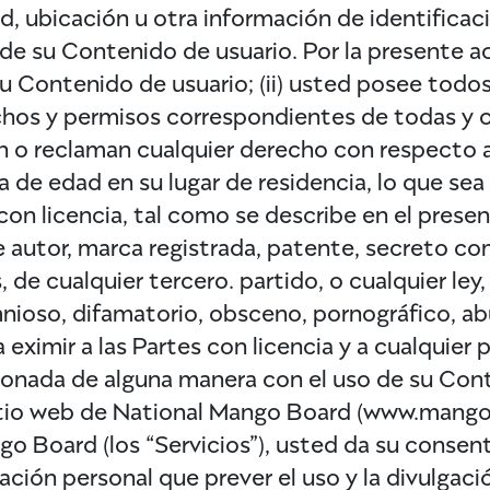
, ubicación u otra información de identificaci
 de su Contenido de usuario. Por la presente ac
su Contenido de usuario; (ii) usted posee tod
chos y permisos correspondientes de todas y 
 o reclaman cualquier derecho con respecto a 
a de edad en su lugar de residencia, lo que sea
con licencia, tal como se describe en el presen
e autor, marca registrada, patente, secreto com
e cualquier tercero. partido, o cualquier ley, r
ioso, difamatorio, obsceno, pornográfico, abus
a eximir a las Partes con licencia y a cualquie
cionada de alguna manera con el uso de su Cont
 sitio web de National Mango Board (www.mango.or
go Board (los “Servicios”), usted da su consen
ación personal que prever el uso y la divulgaci