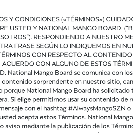
OS Y CONDICIONES («TÉRMINOS») CUIDA
RE USTED Y NATIONAL MANGO BOARD. (“
OSOTROS”). RESPONDIENDO A NUESTRO M
TRA FRASE SEGÚN LO INDIQUEMOS EN NU
ÉRMINOS CON RESPECTO AL CONTENIDO D
DE ACUERDO CON ALGUNO DE ESTOS TÉRM
ional Mango Board se comunica con los usu
r contenido sorprendente en nuestro sitio, can
 porque National Mango Board ha solicitado t
ra. Si elige permitirnos usar su contenido de
 mensaje con el hashtag #AlwaysMangoSZN o c
 usted acepta estos Términos. National Mango
io aviso mediante la publicación de los Términ