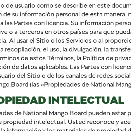
do de usuario como se describe en este docum
ón de su información personal de esta manera, no
 las Partes con licencia. Su información perso
vive o a terceros en otros países para que pue
a. Al usar el Sitio o los Servicios o al proporc
a recopilación, el uso, la divulgación, la trans
rminos de estos Términos, la Política de priv
ión de datos aplicables. Las Partes con licenc
uario del Sitio o de los canales de redes soci
ngo Board (las «Propiedades de National Mang
OPIEDAD INTELECTUAL
piedades de National Mango Board pueden estar 
de propiedad intelectual. Usted reconoce y ac
la información y los materiales de propiedad 