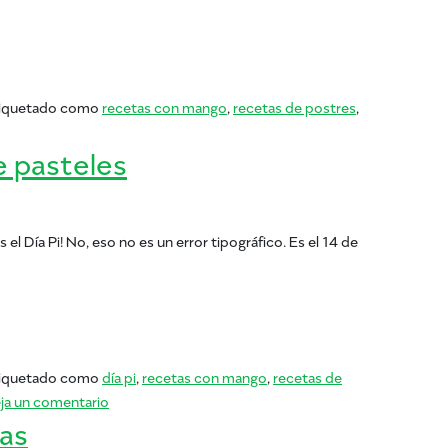
ional de las Donas!
iquetado como
recetas con mango
,
recetas de postres
,
: ¡es el Día Nacional de las Donas!
e pasteles
l Día Pi! No, eso no es un error tipográfico. Es el 14 de
de pasteles
iquetado como
día pi
,
recetas con mango
,
recetas de
en 3.14 Deliciosas recetas de pasteles
ja un comentario
ras