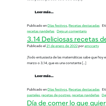
from No lo creo: ¡es el Día Nac
Leer más…
Publicado en
Días festivos
,
Recetas destacadas
Et
en No lo creo
recetas navideñas
Deja un comentario
3.14 Deliciosas recetas d
Publicado el
21 de enero de 2022
por
amccarty
¡Todo entusiasta de las matemáticas sabe que hoy es e
marzo o 3,14, que es una constante […]
from 3.14 Deliciosas recetas 
Leer más…
Publicado en
Días festivos
,
Recetas destacadas
Et
pasteles
,
recetas de postres
,
recetas navideñas
De
Día de comer lo que quie