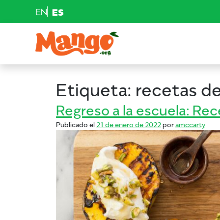
EN
ES
Saltar al contenido
Navegación principal
EDUCACIÓN
Etiqueta:
recetas d
RECETAS
Regreso a la escuela: Rec
Publicado el
21 de enero de 2022
por
amccarty
NUTRICIÓN
COMPRAR MANGOS