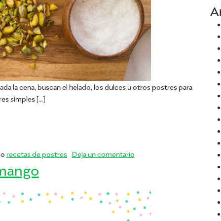
A
da la cena, buscan el helado, los dulces u otros postres para
es simples […]
cetas fáciles de postres
en Regreso a la escuela: Re
mo
recetas de postres
Deja un comentario
 mango