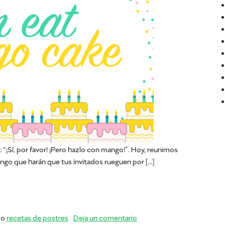
“¡Sí, por favor! ¡Pero hazlo con mango!”. Hoy, reunimos
ngo que harán que tus invitados rueguen por […]
e mango
en Déjalos comer pastel d
mo
recetas de postres
Deja un comentario