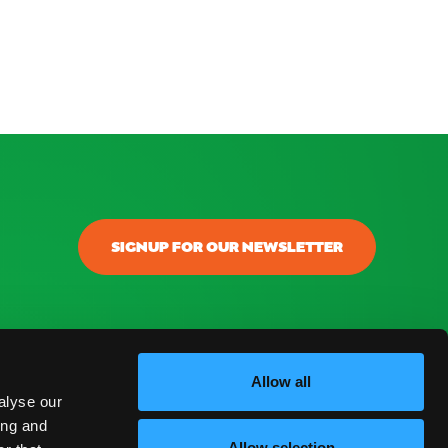
SIGNUP FOR OUR NEWSLETTER
onectar
ontacto
Allow all
alyse our
log
ing and
Allow selection