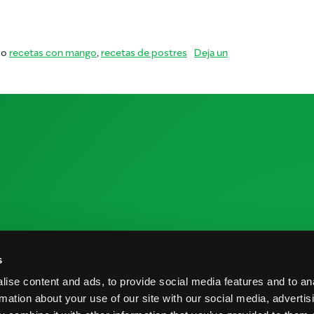
ras
mo
recetas con mango
,
recetas de postres
Deja un
 la Industria
Recursos de Investigación
C
s
me de Cosecha
Nutrición y Salud
C
ise content and ads, to provide social media features and to an
veedores
Informe de Cosecha
B
rmation about your use of our site with our social media, advertis