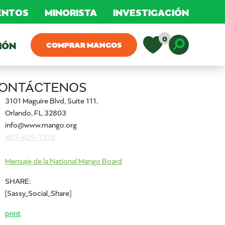
MENTOS
MINORISTA
INVESTIGACIÓN
0
IÓN
COMPRAR MANGOS
Toggle D
ONTÁCTENOS
3101 Maguire Blvd, Suite 111,
Orlando, FL 32803
info@www.mango.org
407-629-7318
Mensaje de la National Mango Board
SHARE:
[Sassy_Social_Share]
print