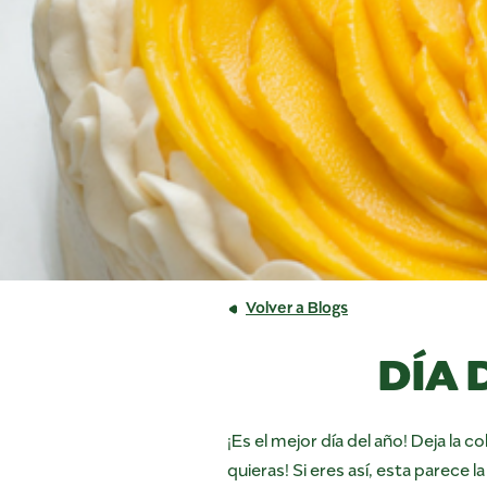
Volver a Blogs
DÍA 
¡Es el mejor día del año! Deja la c
quieras! Si eres así, esta parece