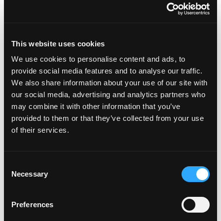
mangos. Estamos cubriendo nuestras formas favoritas de agregar
el sabor tropical a estas festividades. plato […]
from Incorpora Mangos esta Semana Santa
Leer más…
This website uses cookies
We use cookies to personalise content and ads, to
Publicado en
Días festivos
,
Recetas destacadas
Etiquetado
provide social media features and to analyse our traffic.
como
recetas con mango
,
recetas de pascua
,
recetas
We also share information about your use of our site with
en Incorpora Mangos esta Semana S
navideñas
Deja un comentario
our social media, advertising and analytics partners who
CONTÁCTENOS
may combine it with other information that you’ve
provided to them or that they’ve collected from your use
3101 Maguire Blvd, Suite 111,
of their services.
Orlando, FL 32803
info@www.mango.org
407-629-7318
Consent
Necessary
Selection
Mensaje de la National Mango Board
SHARE:
Preferences
[Sassy_Social_Share]