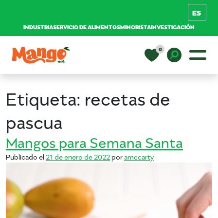
INDUSTRIA
SERVICIO DE ALIMENTOS
MINORISTA
INVESTIGACIÓN
Saltar al contenido
0
Navegación principal
EDUCACIÓN
Toggle D
Etiqueta:
recetas de
RECETAS
pascua
Mangos para Semana Santa
NUTRICIÓN
Publicado el
21 de enero de 2022
por
amccarty
COMPRAR MANGOS