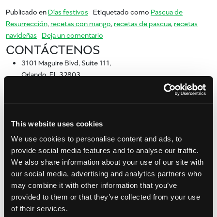
Publicado en
Días festivos
Etiquetado como
Pascua de
Resurrección
,
recetas con mango
,
recetas de pascua
,
recetas
en Mangos para Semana Santa
navideñas
Deja un comentario
CONTÁCTENOS
3101 Maguire Blvd, Suite 111,
Orlando, FL 32803
info@www.mango.org
407-629-7318
Mensaje de la National Mango Board
This website uses cookies
We use cookies to personalise content and ads, to
SHARE:
provide social media features and to analyse our traffic.
[Sassy_Social_Share]
We also share information about your use of our site with
print
our social media, advertising and analytics partners who
may combine it with other information that you’ve
Archivo
provided to them or that they’ve collected from your use
julio 2024
of their services.