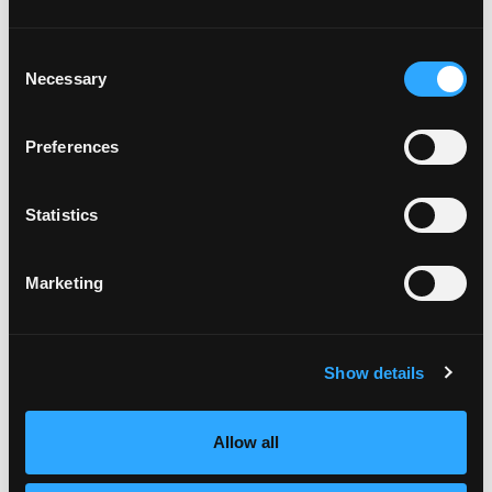
mayo 2024
septiembre 2023
junio 2023
Consent
Necessary
enero 2023
Selection
febrero 2022
enero 2022
Preferences
octubre 2021
junio 2021
abril 2021
Statistics
marzo 2021
enero 2021
Marketing
noviembre 2020
octubre 2020
agosto 2020
julio 2020
Show details
mayo 2020
enero 2020
Allow all
octubre 2019
agosto 2019