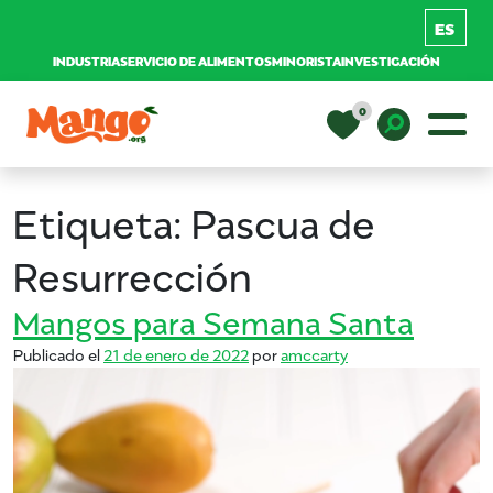
INDUSTRIA
SERVICIO DE ALIMENTOS
MINORISTA
INVESTIGACIÓN
Saltar al contenido
0
Navegación principal
EDUCACIÓN
Toggle D
Etiqueta:
Pascua de
RECETAS
Resurrección
Mangos para Semana Santa
NUTRICIÓN
Publicado el
21 de enero de 2022
por
amccarty
COMPRAR MANGOS