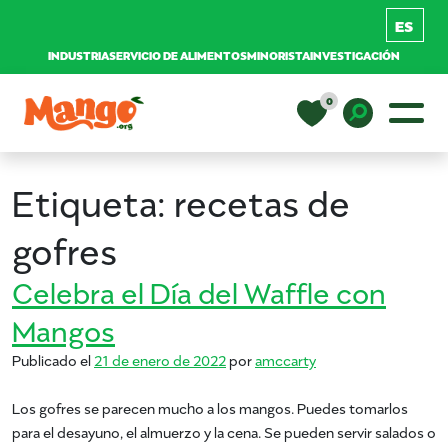
INDUSTRIA
SERVICIO DE ALIMENTOS
MINORISTA
INVESTIGACIÓN
Saltar al contenido
0
Navegación principal
EDUCACIÓN
Toggle D
Etiqueta:
recetas de
RECETAS
gofres
Celebra el Día del Waffle con
NUTRICIÓN
Mangos
Publicado el
21 de enero de 2022
por
amccarty
COMPRAR MANGOS
Los gofres se parecen mucho a los mangos. Puedes tomarlos
para el desayuno, el almuerzo y la cena. Se pueden servir salados o