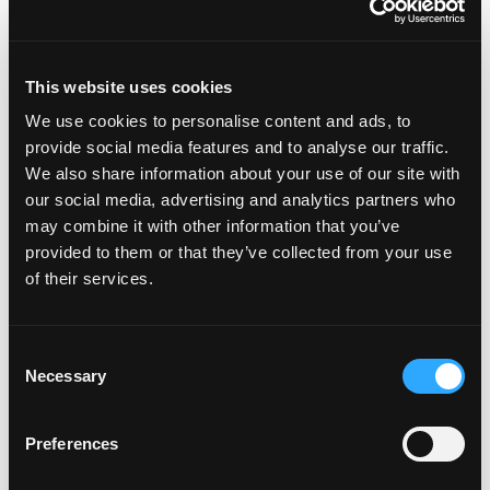
print
Archivo
julio 2024
This website uses cookies
mayo 2024
We use cookies to personalise content and ads, to
septiembre 2023
provide social media features and to analyse our traffic.
junio 2023
We also share information about your use of our site with
enero 2023
our social media, advertising and analytics partners who
febrero 2022
may combine it with other information that you’ve
enero 2022
provided to them or that they’ve collected from your use
octubre 2021
of their services.
junio 2021
abril 2021
marzo 2021
Consent
enero 2021
Necessary
Selection
noviembre 2020
octubre 2020
Preferences
agosto 2020
julio 2020