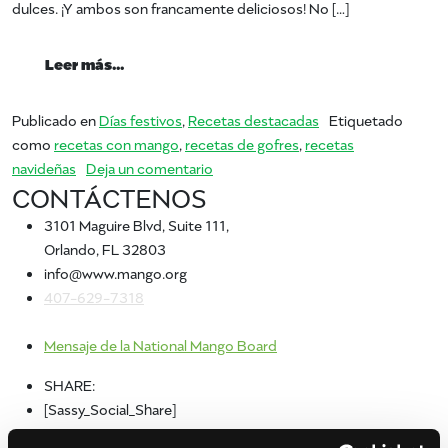
dulces. ¡Y ambos son francamente deliciosos! No […]
from Celebra el Día del Waffle con Mangos
Leer más…
Publicado en
Días festivos
,
Recetas destacadas
Etiquetado
como
recetas con mango
,
recetas de gofres
,
recetas
en Celebra el Día del Waffle con Ma
navideñas
Deja un comentario
CONTÁCTENOS
3101 Maguire Blvd, Suite 111,
Orlando, FL 32803
info@www.mango.org
407-629-7318
Mensaje de la National Mango Board
SHARE:
[Sassy_Social_Share]