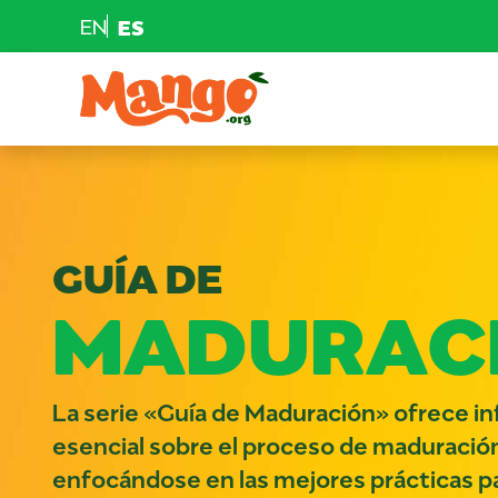
EN
ES
Saltar al contenido
Navegación principal
EDUCACIÓN
RECETAS
GUÍA DE
NUTRICIÓN
MADURAC
COMPRAR MANGOS
La serie «Guía de Maduración» ofrece i
esencial sobre el proceso de maduració
enfocándose en las mejores prácticas pa