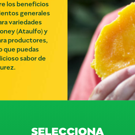
re los beneficios
ientos generales
ara variedades
ney (Ataulfo) y
para productores,
o que puedas
licioso sabor de
urez.
SELECCIONA