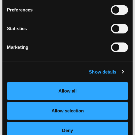
Un patrocinio gestionado con la agencia Augustine entregó
Preferences
publicidad nacional, exhibidores en tiendas y un sorteo de
boletos para el estreno que elevó el reconocimiento y la
interacción con la marca.
Statistics
Marketing
DEPORTES
Alianza con Seminole Sports
Las promociones de mango fresco llegaron a los aficionados
Show details
a través de eventos deportivos, espectáculos de medio
tiempo, actividades con fanáticos y presencia de producto
Allow all
durante los partidos.
Allow selection
PRIORIDAD ESTRATÉGICA III · EDUCACIÓN DEL CONSUMIDOR
Deny
Elevando la Educación y el Conocimiento