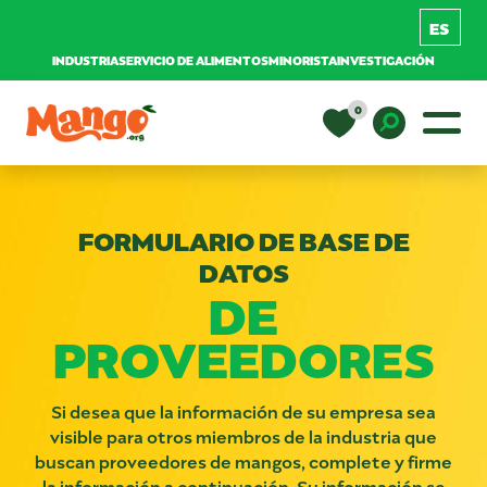
INDUSTRIA
SERVICIO DE ALIMENTOS
MINORISTA
INVESTIGACIÓN
Saltar al contenido
0
Navegación principal
EDUCACIÓN
Toggle D
FORMULARIO DE BASE DE
RECETAS
DATOS
DE
NUTRICIÓN
PROVEEDORES
COMPRAR MANGOS
Si desea que la información de su empresa sea
visible para otros miembros de la industria que
buscan proveedores de mangos, complete y firme
la información a continuación. Su información se