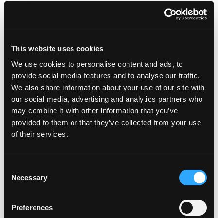
Manejo de mangos desde:
(Obligatorio)
This website uses cookies
We use cookies to personalise content and ads, to
Volumen fresco manejado por año
provide social media features and to analyse our traffic.
Menos de 500,000 libras
We also share information about your use of our site with
our social media, advertising and analytics partners who
500,000 – 39,000,000 libras
may combine it with other information that you’ve
40,000,000 – 60,000,000 libras
provided to them or that they’ve collected from your use
Mas de 60,000,000 libras
of their services.
Volumen congelado manejado por año
Menos de 200,000 libras
Consent
Necessary
200,000 libras a 1,000,000 libras
Selection
Mas de 1,000,000 libras
Preferences
Ofrecer mangos cortados frescos
(Obligatorio)