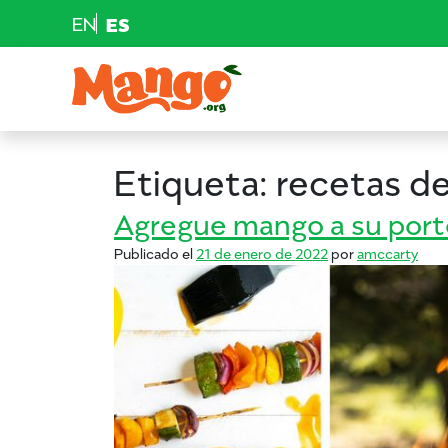
EN
ES
Saltar al contenido
Navegación principal
EDUCACIÓN
Etiqueta:
recetas de
RECETAS
Agregue mango a su port
Publicado el
21 de enero de 2022
por
amccarty
NUTRICIÓN
COMPRAR MANGOS