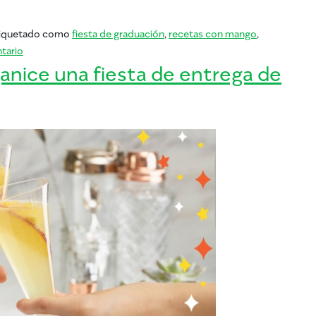
iquetado como
fiesta de graduación
,
recetas con mango
,
en Organiza una fiesta de graduación de Mango que no olvidarán
tario
rganice una fiesta de entrega de