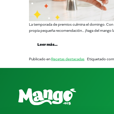
La temporada de premios culmina el domingo. Con 
propia pequeña recomendación… ¡haga del mango la es
from ¡Ánimo a las estrellas! 
Leer más…
Publicado en
Recetas destacadas
Etiquetado co