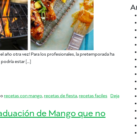
A
el año otra vez! Para los profesionales, la pretemporada ha
podría estar […]
tón trasero
mo
recetas con mango
,
recetas de fiesta
,
recetas faciles
Deja
ro
raduación de Mango que no