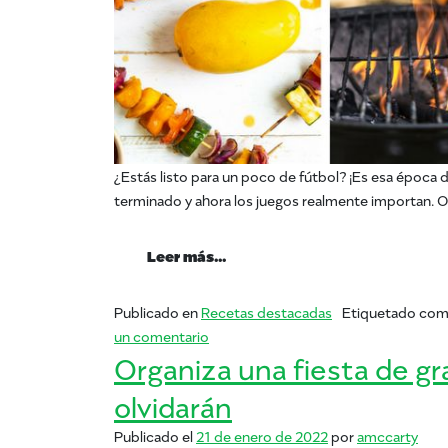
¿Estás listo para un poco de fútbol? ¡Es esa época d
terminado y ahora los juegos realmente importan. O 
from Agregue mango a su por
Leer más…
Publicado en
Recetas destacadas
Etiquetado co
en Agregue mango a su portón trase
un comentario
Organiza una fiesta de g
olvidarán
Publicado el
21 de enero de 2022
por
amccarty