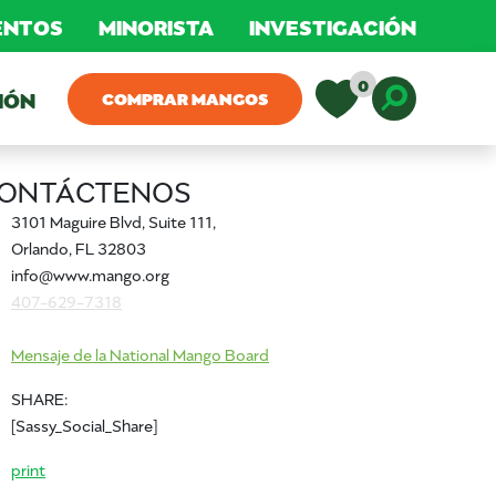
MENTOS
MINORISTA
INVESTIGACIÓN
0
IÓN
COMPRAR MANGOS
Toggle D
ONTÁCTENOS
3101 Maguire Blvd, Suite 111,
Orlando, FL 32803
info@www.mango.org
407-629-7318
Mensaje de la National Mango Board
SHARE:
[Sassy_Social_Share]
print