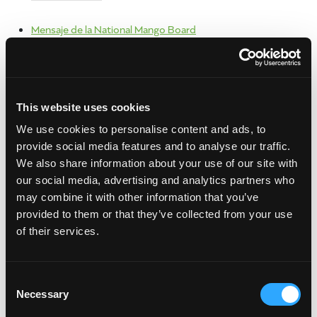
Mensaje de la National Mango Board
SHARE:
[Sassy_Social_Share]
print
This website uses cookies
Archivo
We use cookies to personalise content and ads, to
provide social media features and to analyse our traffic.
julio 2024
We also share information about your use of our site with
mayo 2024
our social media, advertising and analytics partners who
septiembre 2023
may combine it with other information that you’ve
junio 2023
provided to them or that they’ve collected from your use
enero 2023
of their services.
febrero 2022
enero 2022
octubre 2021
Consent
junio 2021
Necessary
Selection
abril 2021