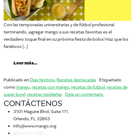
Con las temporadas universitarias y de fútbol profesional
terminando, ¡agregar mango a sus recetas favoritas es el
verdadero toque final en su próxima fiesta de bolos! Haz que los
fanáticos […]
from Touchdown para Mangos
Leer más…
Publicado en
Días festivos
,
Recetas destacadas
Etiquetado
como
mango
,
recetas con mango
,
recetas de futbol
,
recetas de
en Touchdown 
super bowl
,
recetas navideñas
Deja un comentario
CONTÁCTENOS
3101 Maguire Blvd, Suite 111,
Orlando, FL 32803
info@www.mango.org
407-629-7318