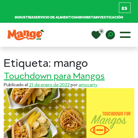
INDUSTRIA
SERVICIO DE ALIMENTOS
MINORISTA
INVESTIGACIÓN
Saltar al contenido
0
Navegación principal
EDUCACIÓN
Toggle D
Etiqueta:
mango
RECETAS
Touchdown para Mangos
Publicado el
21 de enero de 2022
por
amccarty
NUTRICIÓN
COMPRAR MANGOS