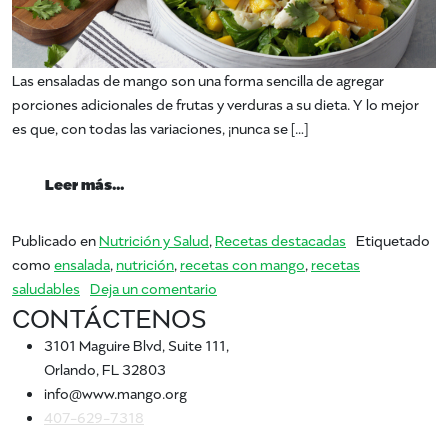
Las ensaladas de mango son una forma sencilla de agregar
porciones adicionales de frutas y verduras a su dieta. Y lo mejor
es que, con todas las variaciones, ¡nunca se […]
from ¡Súper ensaladas de mango!
Leer más…
Publicado en
Nutrición y Salud
,
Recetas destacadas
Etiquetado
como
ensalada
,
nutrición
,
recetas con mango
,
recetas
en ¡Súper ensaladas de mango!
saludables
Deja un comentario
CONTÁCTENOS
3101 Maguire Blvd, Suite 111,
Orlando, FL 32803
info@www.mango.org
407-629-7318