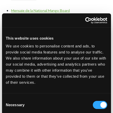
Mensaje de la National Mango Board
SHARE:
[Sassy_Social_Share]
print
This website uses cookies
Archivo
We use cookies to personalise content and ads, to
provide social media features and to analyse our traffic.
julio 2024
We also share information about your use of our site with
mayo 2024
our social media, advertising and analytics partners who
septiembre 2023
may combine it with other information that you’ve
junio 2023
provided to them or that they’ve collected from your use
enero 2023
of their services.
febrero 2022
enero 2022
octubre 2021
Consent
junio 2021
Necessary
Selection
abril 2021