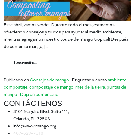
Este abril, vamos verde. ¡Durante todo el mes, estaremos
ofreciendo consejos y trucos para ayudar al medio ambiente,
mientras agregamos nuestro toque de mango tropical! Después
de comer su mango, […]
from Compostaje de mangos en casa
Leer más…
Publicado en
Consejos de mango
Etiquetado como
ambiente
,
compostaje
,
compostaje de mango
,
mes de la tierra
,
puntas de
en Compostaje de mangos en casa
mango
Deja un comentario
CONTÁCTENOS
3101 Maguire Blvd, Suite 111,
Orlando, FL 32803
info@www.mango.org
407-629-7318